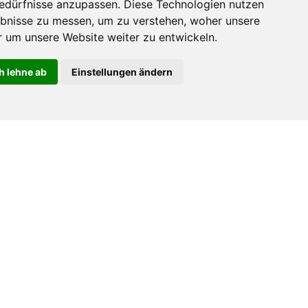
O
N
LI
N
E
-
B
U
C
H
U
N
Bedürfnisse anzupassen. Diese Technologien nutzen
G
bnisse zu messen, um zu verstehen, woher unsere
»
um unsere Website weiter zu entwickeln.
h lehne ab
Einstellungen ändern