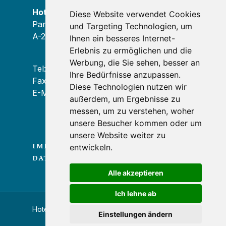
Hotel Paradiesquelle
Diese Website verwendet Cookies
Paradiesweg 4
und Targeting Technologien, um
A-2734 Puchberg am Schneeberg
Ihnen ein besseres Internet-
Erlebnis zu ermöglichen und die
Werbung, die Sie sehen, besser an
Tel: +43 2636 / 2310
Ihre Bedürfnisse anzupassen.
Fax: +43 2636 / 2310 58
Diese Technologien nutzen wir
E-Mail:
hotel@paradiesquelle.at
außerdem, um Ergebnisse zu
messen, um zu verstehen, woher
unsere Besucher kommen oder um
unsere Website weiter zu
IMPRESSUM
entwickeln.
DATENSCHUTZERKLÄRUNG
Alle akzeptieren
Ich lehne ab
Hotel Paradiesquelle © 2024
Einstellungen ändern